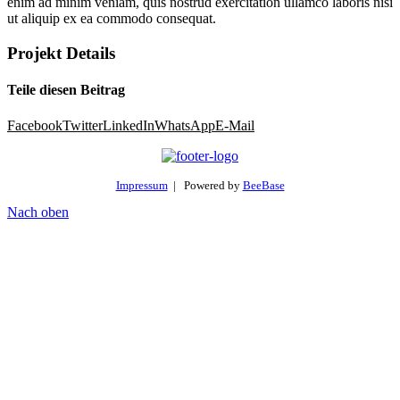
enim ad minim veniam, quis nostrud exercitation ullamco laboris nisi
ut aliquip ex ea commodo consequat.
Projekt Details
Teile diesen Beitrag
Facebook
Twitter
LinkedIn
WhatsApp
E-Mail
Impressum
| Powered by
BeeBase
Nach oben