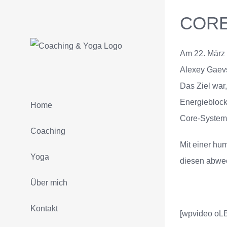
Zum
CORE 
Inhalt
springen
Am 22. März
Alexey Gaevsk
Das Ziel war
Energieblock
Home
Core-System 
Coaching
Mit einer hu
Yoga
diesen abwec
Über mich
Kontakt
[wpvideo oL