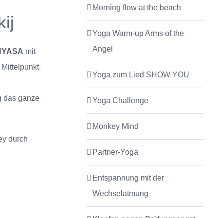
Morning flow at the beach
ij
Yoga Warm-up Arms of the
Angel
NYASA
mit
Mittelpunkt.
Yoga zum Lied SHOW YOU
g das ganze
Yoga Challenge
Monkey Mind
ey durch
Partner-Yoga
Entspannung mit der
Wechselatmung