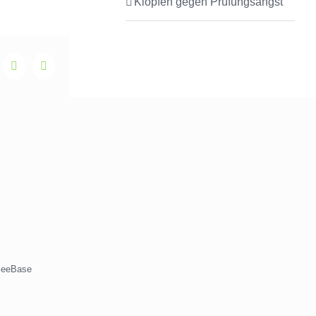
Klopfen gegen Prüfungsangst
nkedIn
WhatsApp
E-
Mail
eeBase